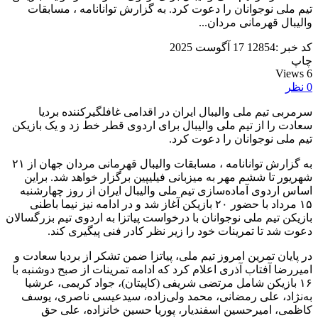
تیم ملی نوجوانان را دعوت کرد. به گزارش توانانامه ، مسابقات
والیبال قهرمانی مردان...
کد خبر :12854
17 آگوست 2025
چاپ
Views
6
0
نظر
سرمربی تیم ملی والیبال ایران در اقدامی غافلگیرکننده بردیا
سعادت را از تیم ملی والیبال برای اردوی قطر خط زد و یک بازیکن
تیم ملی نوجوانان را دعوت کرد.
به گزارش توانانامه ، مسابقات والیبال قهرمانی مردان جهان از ۲۱
شهریور تا ششم مهر به میزبانی فیلیپین برگزار خواهد شد. براین
اساس اردوی آماده‌سازی تیم ملی والیبال ایران از روز چهارشنبه
۱۵ مرداد با حضور ۲۰ بازیکن آغاز شد و در ادامه نیز نیما باطنی
بازیکن تیم ملی نوجوانان با درخواست پیاتزا به اردوی تیم بزرگسالان
دعوت شد تا تمرینات خود را زیر نظر کادر فنی پیگیری کند.
در پایان تمرین امروز تیم ملی، پیاتزا ضمن تشکر از بردیا سعادت و
امیررضا آفتاب آذری اعلام کرد که ادامه تمرینات از صبح دوشنبه با
۱۶ بازیکن شامل مرتضی شریفی (کاپیتان)، جواد کریمی، عرشیا
به‌نژاد، علی رمضانی، محمد ولی‌زاده، سیدعیسی ناصری، یوسف
کاظمی، امیرحسین اسفندیار، پوریا حسین خانزاده، علی حق