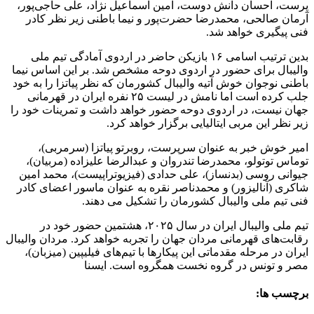
پرست، احسان دانش دوست، امین اسماعیل نژاد، علی حاجی‌پور،
آرمان صالحی، محمدرضا حضرت‌پور و نیما باطنی زیر نظر کادر
فنی پیگیری خواهد شد.
بدین ترتیب اسامی ۱۶ بازیکن حاضر در اردوی آمادگی تیم ملی
والیبال برای حضور در اردوی دوحه مشخص شد. بر این اساس نیما
باطنی نوجوان خوش آتیه والیبال کشورمان که نظر پیاتزا را به خود
جلب کرده است اما نامش در لیست ۲۵ نفره ایران در قهرمانی
جهان نیست، در اردوی دوحه حضور خواهد داشت و تمرینات خود را
زیر نظر این مربی ایتالیایی برگزار خواهد کرد.
امیر خوش خبر به عنوان سرپرست، روبرتو پیاتزا (سرمربی)،
توماس توتولو، محمدرضا تندروان و عبدالرضا علیزاده (مربیان)،
جیوانی روسی (بدنساز)، علی حدادی (فیزیوتراپیست)، محمد امین
شاکری (آنالیزور) و محمدناصر نقره به عنوان ماسور اعضای کادر
فنی تیم ملی والیبال کشورمان را تشکیل می دهند.
تیم ملی والیبال ایران در سال ۲۰۲۵، هشتمین حضور خود در
رقابت‌های قهرمانی مردان جهان را تجربه خواهد کرد. مردان والیبال
ایران در مرحله مقدماتی این پیکارها با تیم‌های فیلیپین (میزبان)،
مصر و تونس در گروه نخست همگروه است. ایسنا
برچسب ها: